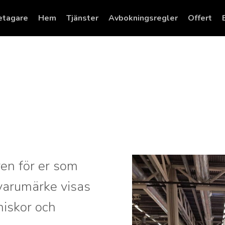
setagare
Hem
Tjänster
Avbokningsregler
Offert
ren för er som
 varumärke visas
iskor och