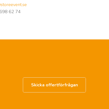
storeevent.se
698 62 74
Skicka offertförfrågan