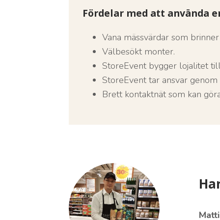
Fördelar med att använda er
Vana mässvärdar som brinner
Välbesökt monter.
StoreEvent bygger lojalitet t
StoreEvent tar ansvar genom h
Brett kontaktnät som kan göra
Har
Matt