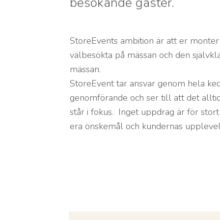
besökande gäster.
StoreEvents ambition är att er monter
välbesökta på mässan och den självkla
mässan.
StoreEvent tar ansvar genom hela kedja
genomförande och ser till att det allt
står i fokus. Inget uppdrag är för stort 
era önskemål och kundernas upplevels