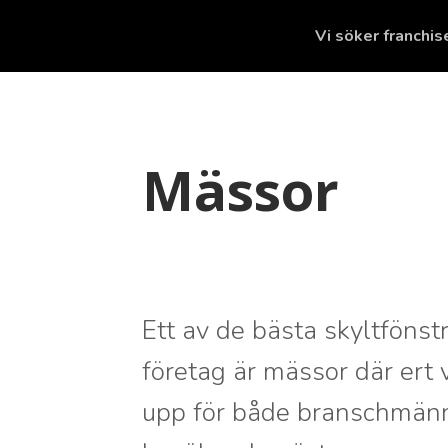
Vi söker franchi
Mässor
Ett av de bästa skyltfönst
företag är mässor där ert
upp för både branschmänn